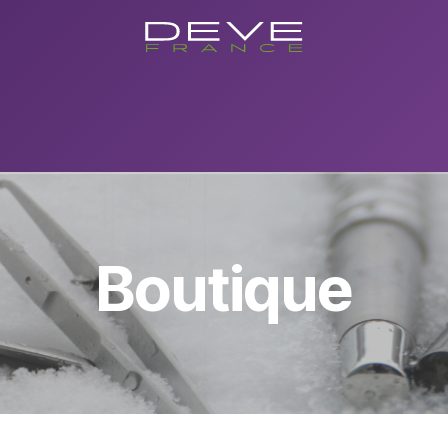
utique
Showroom
Conseils
Evenements/Formations
Con
Boutique