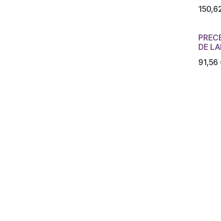
150,6
PREC
DE LA
91,56