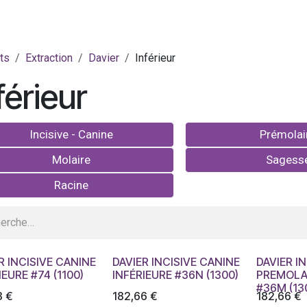
ts
Extraction
Davier
Inférieur
férieur
Incisive - Canine
Prémolai
Molaire
Sagess
Racine
R INCISIVE CANINE
DAVIER INCISIVE CANINE
DAVIER IN
IEURE #74 (1100)
INFÉRIEURE #36N (1300)
PREMOLAI
#36M (13
3
€
182,66
€
182,66
€