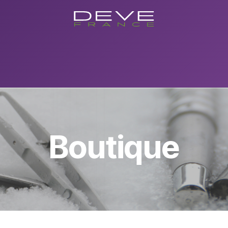
utique
Showroom
Conseils
Evenements/Formations
Con
Boutique