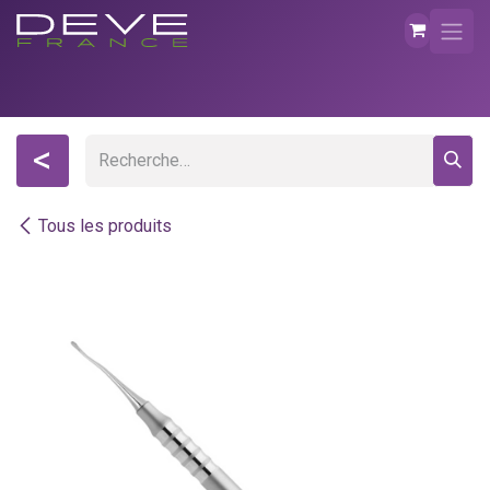
Se rendre au contenu
<
Tous les produits