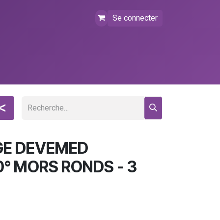
Se connecter
tact
FAQ
Événements
<
GE DEVEMED
° MORS RONDS - 3