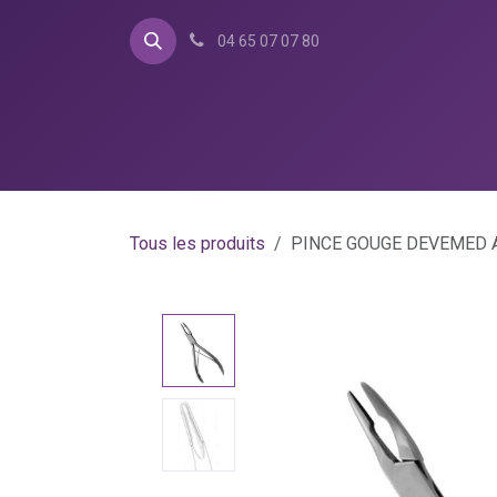
Se rendre au contenu
04 65 07 07 80
Accueil
Catalogue
Bo
Tous les produits
PINCE GOUGE DEVEMED 