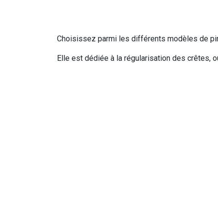
Choisissez parmi les différents modèles de pinc
Elle est dédiée à la régularisation des crêtes,
Les pinces-gouges Devemed se déclinent en 2 
Une fois les dimensions choisies, optez soit p
Mors larges pour l'os, mors fins pour les tiss
Demandez nous conseil !
Champ d'application
Caractéristiques