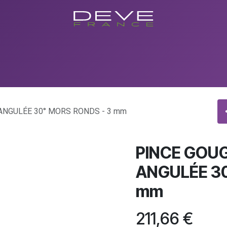
utique
Showroom
Conseils
Evenements/Formations
Con
ANGULÉE 30° MORS RONDS - 3 mm
PINCE GOU
ANGULÉE 30
mm
211,66
€