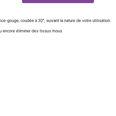
e-gouge, coudée à 30°, suivant la nature de votre utilisation.
 ou encore éliminer des tissus mous.
largeurs de 2 mm et 3 mm, et 2 formes de mors arrondis ou car
our un manche ergonomique large et mat GESLINE, ou un manche c
us mous.