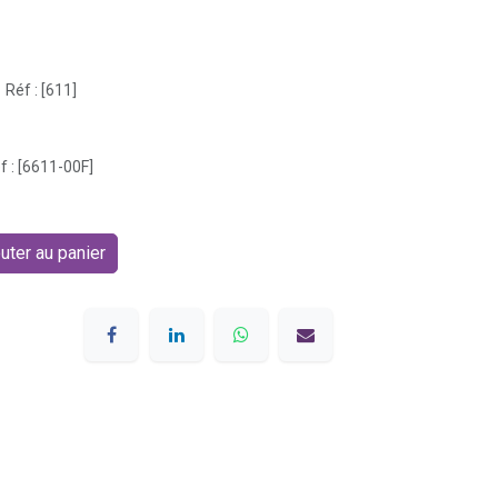
Réf : [611]
f : [6611-00F]
uter au panier