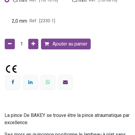
1,3 mm
1,5 mm
Réf : [10/1616]
Réf : [10/0816]
2,0 mm
Réf : [2330-1]
Ajouter au panier
La pince De BAKEY se trouve être la pince atraumatique par
excellence.
Ses mors en quinconce positionne le lambeau à plat sans