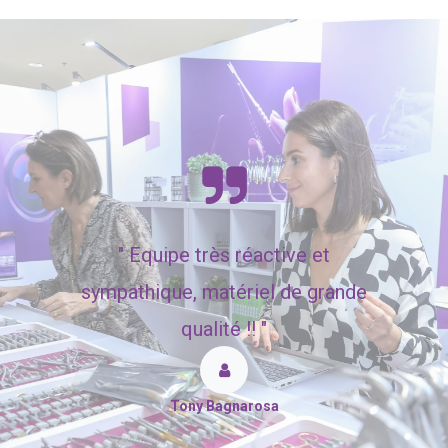
"
Equipe très réactive et
sympathique, matériel de grande
qualité !! "
Tony Bagnarosa