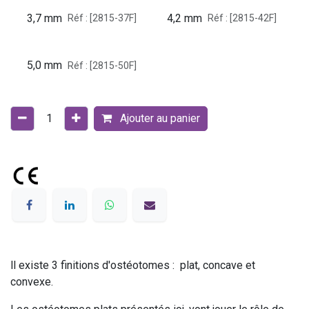
3,7 mm
4,2 mm
Réf : [2815-37F]
Réf : [2815-42F]
5,0 mm
Réf : [2815-50F]
Ajouter au panier
ll existe 3 finitions d'ostéotomes : plat, concave et
convexe.