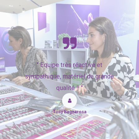
"
Equipe très réactive et
sympathique, matériel de grande
qualité !! "
Tony Bagnarosa