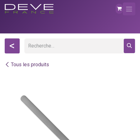
Se rendre au contenu
<
Tous les produits