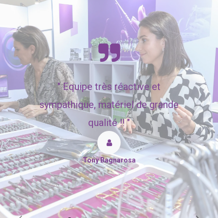
"
Equipe très réactive et
sympathique, matériel de grande
qualité !! "
Tony Bagnarosa