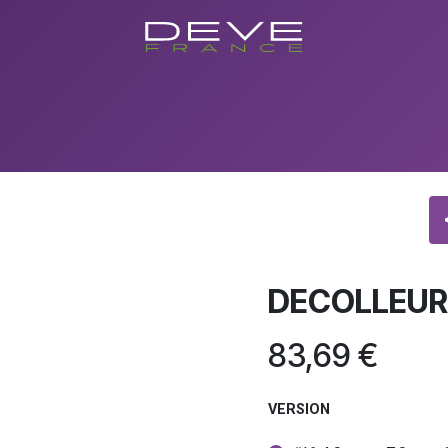
utique
Showroom
Conseils
Evenements/Formations
Con
DECOLLEUR
83,69
€
VERSION