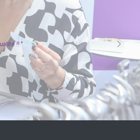
lité !! "
Suivant