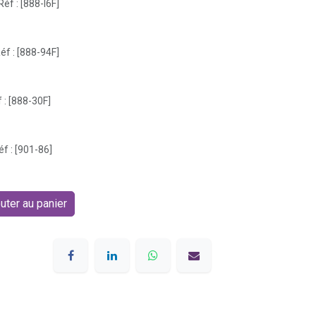
Réf : [888-I6F]
éf : [888-94F]
 : [888-30F]
éf : [901-86]
uter au panier