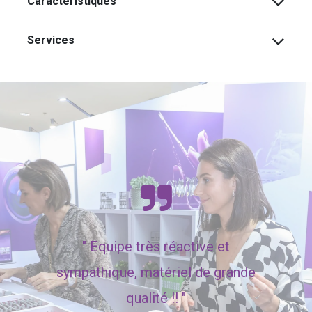
Caractéristiques
Services
"
Equipe très réactive et
sympathique, matériel de grande
qualité !! "