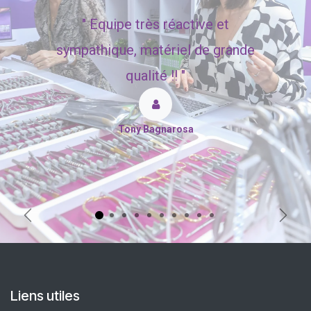
"
Equipe très réactive et
sympathique, matériel de grande
qualité !! "
Tony Bagnarosa
Précédent
Suiva
Liens utiles