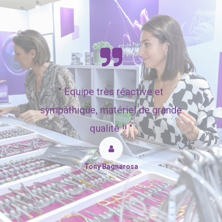
"
Equipe très réactive et
sympathique, matériel de grande
qualité !! "
Tony Bagnarosa