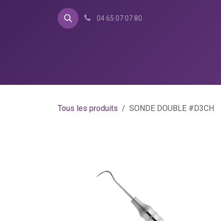
Se rendre au contenu
04 65 07 07 80
Accueil
Catalogue
Bo
Tous les produits
SONDE DOUBLE #D3CH