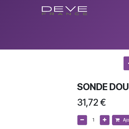
utique
Showroom
Conseils
Evenements/Formations
Con
SONDE DOU
31,72
€
Ajo