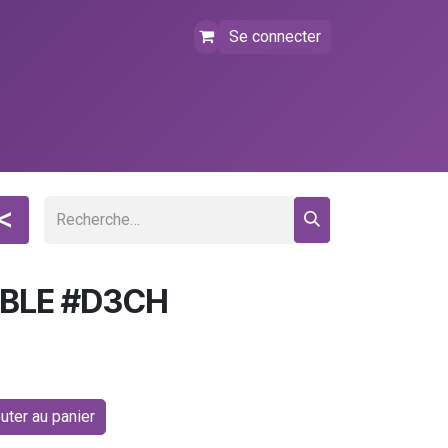
Se connecter
tact
FAQ
Événements
<
BLE #D3CH
uter au panier