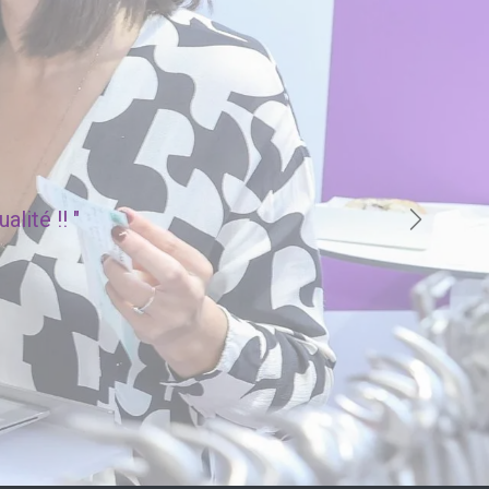
lité !! "
Suivant