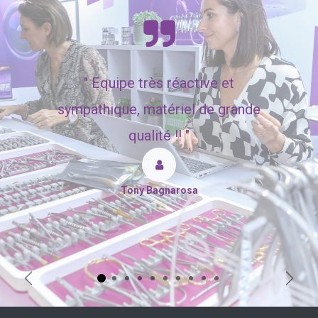
"
Equipe très réactive et
sympathique, matériel de grande
qualité !! "
Tony Bagnarosa
Précédent
Suiva