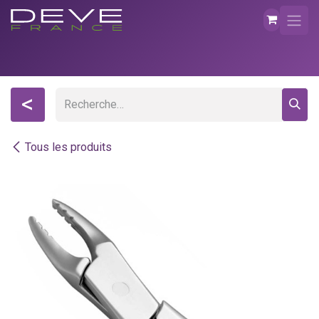
Se rendre au contenu
<
Tous les produits