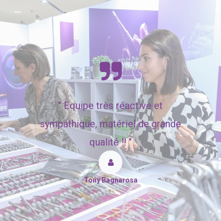
"
Equipe très réactive et
sympathique, matériel de grande
qualité !! "
Tony Bagnarosa